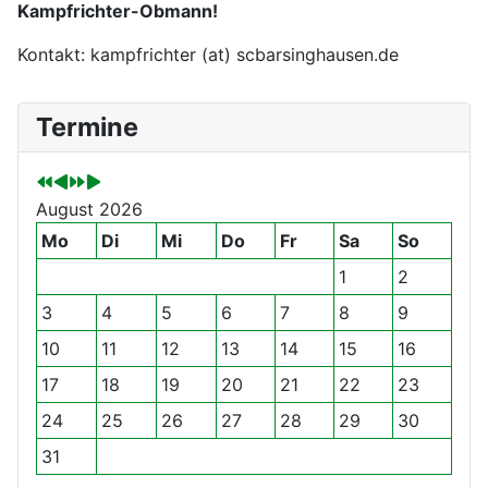
Kampfrichter-Obmann!
Kontakt: kampfrichter (at) scbarsinghausen.de
V
V
N
N
Termine
o
o
ä
ä
r
r
c
c
h
h
h
h
August 2026
e
e
s
s
r
r
t
t
Mo
Di
Mi
Do
Fr
Sa
So
i
i
e
e
1
2
g
g
s
s
3
4
5
6
7
8
9
e
e
J
M
s
r
a
o
10
11
12
13
14
15
16
J
M
h
n
17
18
19
20
21
22
23
a
o
r
a
h
n
t
24
25
26
27
28
29
30
r
a
31
t