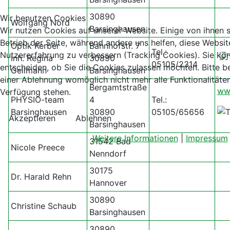
30890
Wir benutzen Cookies
Wolfgang Nord
Barsinghausen
Wir nutzen Cookies auf unserer Website. Einige von ihnen s
Betrieb der Seite, während andere uns helfen, diese Websit
Optik Kerber
Bahnhofstr. 7
Tel.:
Nutzererfahrung zu verbessern (Tracking Cookies). Sie kö
Inh. Regina
30890
05105/2314
entscheiden, ob Sie die Cookies zulassen möchten. Bitte b
Geilmann
Barsinghausen
einer Ablehnung womöglich nicht mehr alle Funktionalitäten
Bergamtstraße
ww
Verfügung stehen.
PHYSIO-team
4
Tel.:
Barsinghausen
30890
05105/65656
Akzeptieren
Ablehnen
Barsinghausen
Weitere Informationen
|
Impressum
31542 Bad
Nicole Preece
Nenndorf
30175
Dr. Harald Rehn
Hannover
30890
Christine Schaub
Barsinghausen
30890