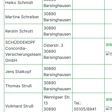
Heiko Schmidt
Barsinghausen
30890
Martina Schreiber
Barsinghausen
30890
Kerstin Schrutt
Barsinghausen
SCHÜDDEKOPF
ww
Osterstr. 3
Concordia-
30890
Versicherungsteam
Barsinghausen
GmbH
30890
Jens Stalkopf
Barsinghausen
30890
Thomas Struß
Barsinghausen
Wennigser Str.
ww
13
Tel.:
Volkhard Struß
30890
05105/8941