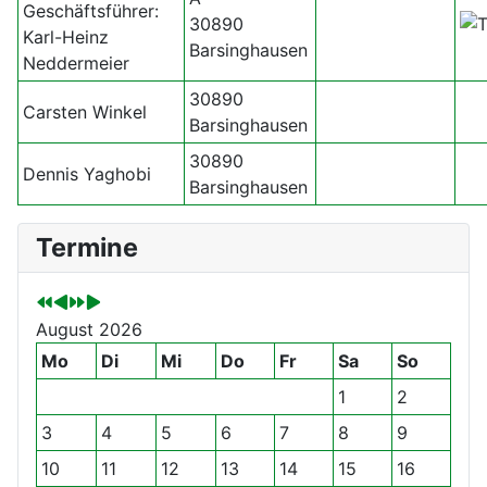
Geschäftsführer:
30890
Karl-Heinz
Barsinghausen
Neddermeier
30890
Carsten Winkel
Barsinghausen
30890
Dennis Yaghobi
Barsinghausen
V
V
N
N
Termine
o
o
ä
ä
r
r
c
c
h
h
h
h
August 2026
e
e
s
s
r
r
t
t
Mo
Di
Mi
Do
Fr
Sa
So
i
i
e
e
1
2
g
g
s
s
3
4
5
6
7
8
9
e
e
J
M
s
r
a
o
10
11
12
13
14
15
16
J
M
h
n