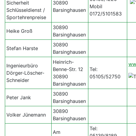
Sicherheit
30890
Mobil
Schlüsseldienst /
Barsinghausen
0172/5101583
Sportehrenpreise
30890
Heike Groß
Barsinghausen
30890
Stefan Harste
Barsinghausen
Heinrich-
ww
Ingenieurbüro
Benne-Str. 12
Tel:
Dörger-Löscher-
30890
05105/52750
Schneider
Barsinghausen
30890
Peter Jank
Barsinghausen
30890
Volker Jünemann
Barsinghausen
Tel:
Am
05139/8189