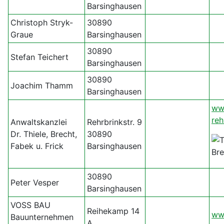
Barsinghausen
Christoph Stryk-
30890
Graue
Barsinghausen
30890
Stefan Teichert
Barsinghausen
30890
Joachim Thamm
Barsinghausen
ww
reh
Anwaltskanzlei
Rehrbrinkstr. 9
Dr. Thiele, Brecht,
30890
Fabek u. Frick
Barsinghausen
30890
Peter Vesper
Barsinghausen
VOSS BAU
Reihekamp 14
ww
Bauunternehmen
A