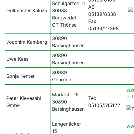
Schulgarten 11
AB:
Grillmaster Kaluza
30938
05139/8338
Burgwedel
Fax:
OT Thönse
05139/27398
30890
Joachim Kamberg
Barsinghausen
30890
Uwe Kass
Barsinghausen
30989
Sonja Kenter
Gehrden
ww
Marktstr. 16
ort
Peter Klevesahl
Tel:
30890
GmbH
05105/515122
Barsinghausen
Langenäcker
ww
15