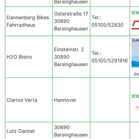
Barsinghausen
ww
Osterstraße 17
Dannenberg Bikes
Tel.:
30890
Fahrradhaus
05105/52830
Barsinghausen
Einsteinstr. 2
Tel.:
H2O Bistro
30890
05105/5291916
Barsinghausen
ww
Clarios Varta
Hannover
30890
Lutz Danner
Barsinghausen