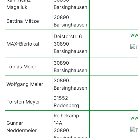
Magaliuk
Barsinghausen
30890
Bettina Mätze
Barsinghausen
ww
Deisterstr. 6
MAX-Bierlokal
30890
Barsinghausen
30890
Tobias Meier
Barsinghausen
30890
Wolfgang Meier
Barsinghausen
31552
Torsten Meyer
Rodenberg
Reihekamp
ww
Gunnar
14A
Neddermeier
30890
Barsinghausen