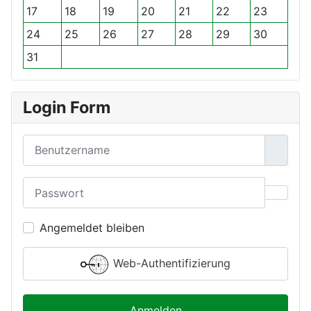
17
18
19
20
21
22
23
a
o
r
a
h
n
t
24
25
26
27
28
29
30
r
a
31
t
Login Form
Benutzername
Passwort
Passwo
Angemeldet bleiben
Web-Authentifizierung
Anmelden