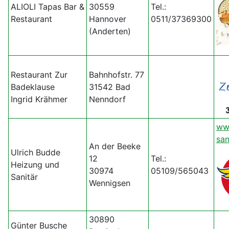
ALIOLI Tapas Bar &
30559
Tel.:
Restaurant
Hannover
0511/37369300
(Anderten)
Restaurant Zur
Bahnhofstr. 77
Badeklause
31542 Bad
Ingrid Krähmer
Nenndorf
ww
san
An der Beeke
Ulrich Budde
12
Tel.:
Heizung und
30974
05109/565043
Sanitär
Wennigsen
30890
Günter Busche