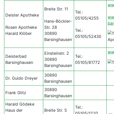
ww
Breite Str. 11
Tel.:
Deister Apotheke
ww
05105/4255
Hans-Böckler-
bar
Rosen Apotheke
Str. 28
Tel.:
Harald Klöber
30890
05105/52430
Barsinghausen
ww
Einsteinstr. 2
Deisterbad
Tel.:
30890
Barsinghausen
05105/81772
Barsinghausen
30890
Dr. Guido Dreyer
Barsinghausen
30890
Frank Glitz
Barsinghausen
Harald Gödeke
Tel.:
Haus der
Breite Str. 5
05105/1220