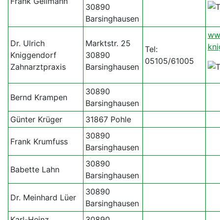
Frank Geilmann
30890
Barsinghausen
ww
Dr. Ulrich
Marktstr. 25
kni
Tel:
Kniggendorf
30890
05105/61005
Zahnarztpraxis
Barsinghausen
30890
Bernd Krampen
Barsinghausen
Günter Krüger
31867 Pohle
30890
Frank Krumfuss
Barsinghausen
30890
Babette Lahn
Barsinghausen
30890
Dr. Meinhard Lüer
Barsinghausen
Karl-Heinz
30890